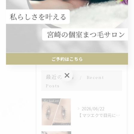
個室
下まつ毛
長持ち
デザイン
似合わせ
ご予約はこちら
ご予約はこちら
最近の投稿
Recent
Posts
2026/06/22
【 マツエクで目元にボリュームをプラス 】