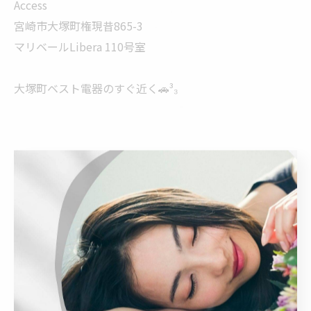
Access
宮崎市大塚町権現昔865-3
マリベールLibera 110号室
大塚町ベスト電器のすぐ近く🚗³₃
< 前のページ
一覧に戻る
次のページ >
カテゴリー
Categories
全てのカテゴリー