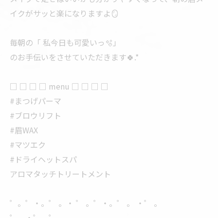
イクがサッと楽になりますよ🪞
毎朝の「 私今日も可愛いっ🫧」
のお手伝いをさせていただきます🍀.*
□ □ □ □ menu □ □ □ □
#まつげパーマ
#ブロウリフト
#眉WAX
#マツエク
#ドライヘットスパ
アロマタッチトリートメント
゜。゜・。゜ 。・ ゜ 。゜・。゜ 。 ・゜ 。
゜。・゜。゜