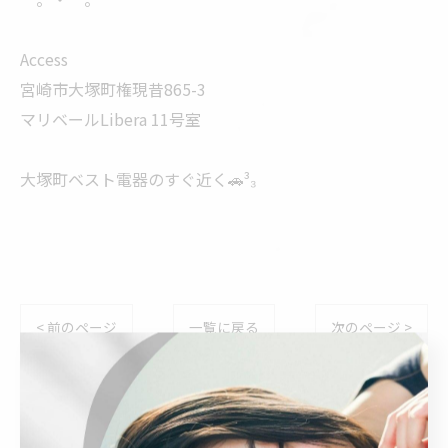
Access
宮崎市大塚町権現昔865-3
マリベールLibera 11号室
大塚町ベスト電器のすぐ近く🚗³₃
< 前のページ
一覧に戻る
次のページ >