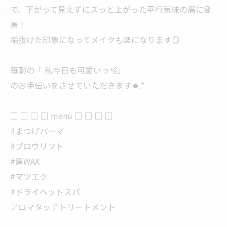
で、下がって見えずにスっと上がった平行気味の眉に変
身！
垢抜けた印象になってメイクも楽になります🪞
毎朝の「 私今日も可愛いっ🫧」
のお手伝いをさせていただきます🍀.*
□ □ □ □ menu □ □ □ □
#まつげパーマ
#ブロウリフト
#眉WAX
#マツエク
#ドライヘットスパ
アロマタッチトリートメント