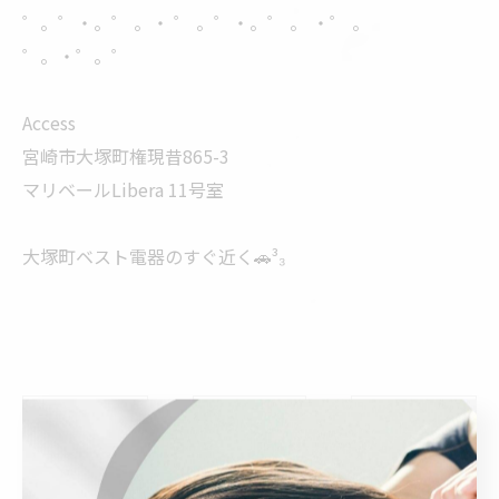
゜。゜・。゜ 。・ ゜ 。゜・。゜ 。 ・゜ 。
゜。・゜。゜
Access
宮崎市大塚町権現昔865-3
マリベールLibera 11号室
大塚町ベスト電器のすぐ近く🚗³₃
< 前のページ
一覧に戻る
次のページ >