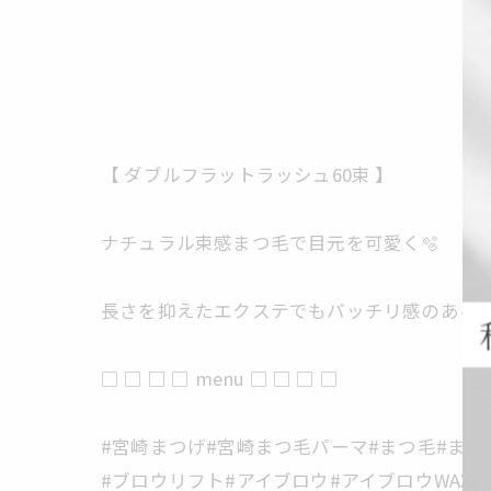
【 ダブルフラットラッシュ60束 】
ナチュラル束感まつ毛で目元を可愛く🫧
長さを抑えたエクステでもパッチリ感のあるま
□ □ □ □ menu □ □ □ □
#宮崎まつげ#宮崎まつ毛パーマ#まつ毛#まつ
#ブロウリフト#アイブロウ#アイブロウWAX#眉