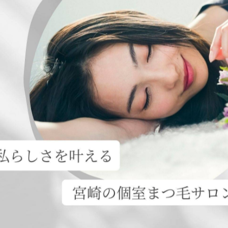
つ毛に🫶
げパーマ
WAX