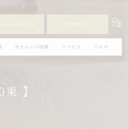
問い合わせはこちら
ご予約はこちら
問
当サロンの特徴
アクセス
ブログ
個室
下まつ毛
0束 】
長持ち
デザイン
似合わせ