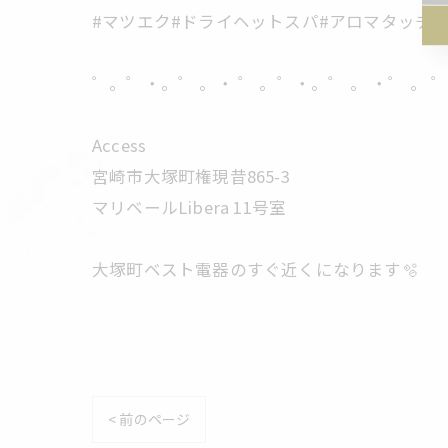
#マツエク#ドライヘットスパ#アロマタッチ
゜。゜・。゜ 。・ ゜ 。゜・。゜ 。 ・゜ 。
Access
宮崎市大塚町権現昔865-3
マリベールLibera 11号室
大塚町ベスト電器のすぐ近くになります🫧
< 前のページ