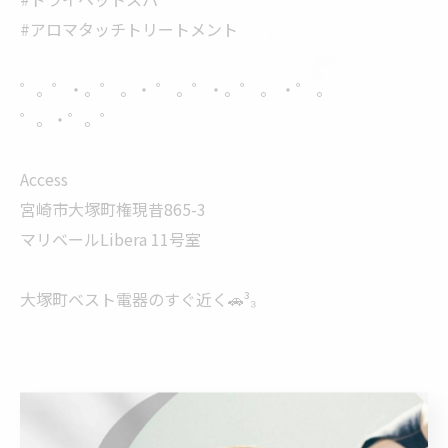
#アロマタッチトリートメント
゜。゜・。゜ 。・ ゜ 。゜・。゜ 。 ・゜ 。
゜。・゜。゜
Access
宮崎市大塚町権現昔865-3
マリベールLibera 11号室
大塚町ベスト電器のすぐ近く🚗³₃
< 前のページ
一覧に戻る
次のページ >