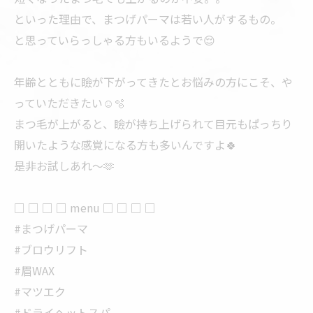
といった理由で、まつげパーマは若い人がするもの。
と思っていらっしゃる方もいるようで😌
年齢とともに瞼が下がってきたとお悩みの方にこそ、や
っていただきたい☺️🫧
まつ毛が上がると、瞼が持ち上げられて目元もぱっちり
開いたような感覚になる方も多いんですよ🍀
是非お試しあれ〜🫶
□ □ □ □ menu □ □ □ □
#まつげパーマ
#ブロウリフト
#眉WAX
#マツエク
#ドライヘットスパ